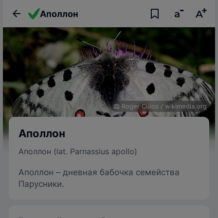
Аполлон
Roger Culos
/
wikimedia.org
Аполлон
Аполлон (lat. Parnassius apollo)
Аполлон – дневная бабочка семейства
Парусники.