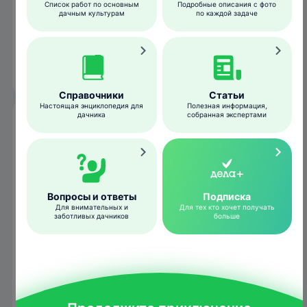
Список работ по основным
Подробные описания с фото
дачным культурам
по каждой задаче
со светло- до темно-коричневого с
мучнистым налетом. Стадия куколки
длится 8–21 день в зависимости от погоды
и региона обитания.
Справочники
Статьи
Настоящая энциклопедия для
Полезная информация,
дачника
собранная экспертами
Гусеница
Вопросы и ответы
Подписка
Для внимательных и
Для тех кто хочет получать
заботливых дачников
больше