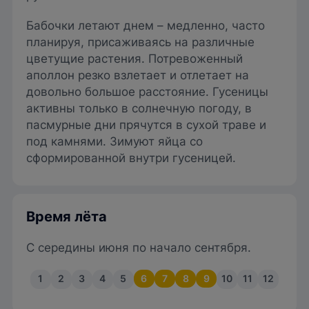
Бабочки летают днем – медленно, часто
планируя, присаживаясь на различные
цветущие растения. Потревоженный
аполлон резко взлетает и отлетает на
довольно большое расстояние. Гусеницы
активны только в солнечную погоду, в
пасмурные дни прячутся в сухой траве и
под камнями. Зимуют яйца со
сформированной внутри гусеницей.
Время лёта
С середины июня по начало сентября.
1
2
3
4
5
6
7
8
9
10
11
12